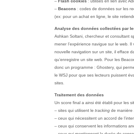
–
Flash cookies
: utilisés en lien avec 
–
Beacons
: codes de données sur les re
(ex: pour un achat en ligne, le site retien
Analyse des données collectées par les
Ashkan Soltani, chercheur et consultant sp
mener l’expérience navigue sur le web. Il 
nouvelle navigation sur un site, il efface 
qu’enregistre un site web. Pour les Beacons,
donc un programme : Ghostery, qui permet d
le WSJ pour que ses lecteurs puissent év
sites.
Traitement des données
Un score final a ainsi été établi pour les si
– sites qui utilisent le
tracking
de manière 
– ceux qui nécessitent un accord de l’inter
– ceux qui conservent les informations 
– ceux qui mentionnent la durée de conse