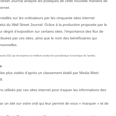
Street Journal analyse les pratiques de cette nouvelle manière de
ternet.
nstallés sur les ordinateurs par les cinquante sites internet
elui du Wall Street Journal. Grâce à la production proposée par le
r degré d’exposition sur certains sites, l’importance des flux de
ibuées par ces sites, ainsi que le nom des bénéficiaires qui
rsonnelles.
ward 2011 qui récompense la meilleure production journalistique économique de l’année).
on
 les plus visités d’après un classement établi par Media Metri
9.
ns utilisés par ces sites internet pour traquer les informations des
 par un site sur votre ordi qui leur permet de vous « marquer » et de