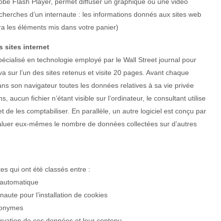
Adobe Flash Player, permet diffuser un graphique ou une video
cherches d’un internaute : les informations donnés aux sites web
dra les éléments mis dans votre panier)
 sites internet
écialisé en technologie employé par le Wall Street journal pour
va sur l’un des sites retenus et visite 20 pages. Avant chaque
dans son navigateur toutes les données relatives à sa vie privée
 aucun fichier n’étant visible sur l’ordinateur, le consultant utilise
e les comptabiliser. En parallèle, un autre logiciel est conçu par
aluer eux-mêmes le nombre de données collectées sur d’autres
tes qui ont été classés entre :
automatique
naute pour l’installation de cookies
anonymes
rvation de ces données et leur contenu