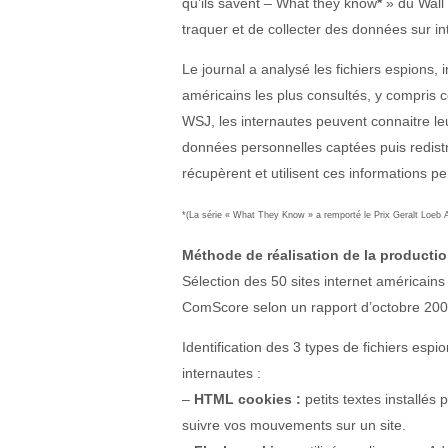
qu’ils savent – What they know
*
» du Wall 
traquer et de collecter des données sur in
Le journal a analysé les fichiers espions, i
américains les plus consultés, y compris c
WSJ, les internautes peuvent connaitre leu
données personnelles captées puis redistr
récupèrent et utilisent ces informations pe
*(La série « What They Know » a remporté le Prix Geralt Loeb A
Méthode de réalisation de la producti
Sélection des 50 sites internet américains
ComScore selon un rapport d’octobre 200
Identification des 3 types de fichiers espio
internautes :
–
HTML cookies :
petits textes installés
suivre vos mouvements sur un site.