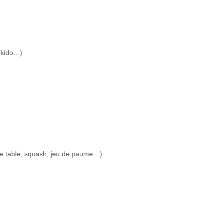
aïkido…)
de table, squash, jeu de paume…)