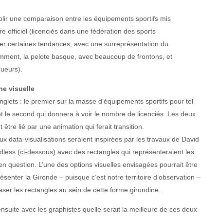
tablir une comparaison entre les équipements sportifs mis
e officiel (licenciés dans une fédération des sports
er certaines tendances, avec une surreprésentation du
tamment, la pelote basque, avec beaucoup de frontons, et
oueurs).
e visuelle
glets : le premier sur la masse d’équipements sportifs pour tel
et le second qui donnera à voir le nombre de licenciés. Les deux
 être lié par une animation qui ferait transition.
x data-visualisations seraient inspirées par les travaux de David
ess (ci-dessous) avec des rectangles qui représenteraient les
en question. L’une des options visuelles envisagées pourrait être
ésenter la Gironde – puisque c’est notre territoire d’observation –
aser les rectangles au sein de cette forme girondine.
ensuite avec les graphistes quelle serait la meilleure de ces deux