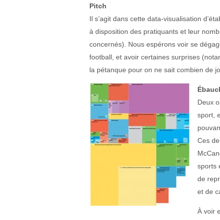
Pitch
Il s’agit dans cette data-visualisation d’é
à disposition des pratiquants et leur nombr
concernés). Nous espérons voir se dégag
football, et avoir certaines surprises (no
la pétanque pour on ne sait combien de j
Ébauch
Deux on
sport, 
pouvant
Ces deu
McCandl
sports 
de repr
et de c
À voir 