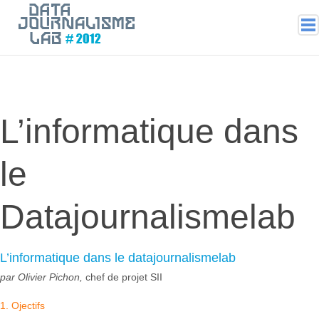
2019
2018
2017
L’informatique dans
2016
2015
le
2014
2013
Datajournalismelab
L’informatique dans le datajournalismelab
par Olivier Pichon,
chef de projet SII
1. Ojectifs